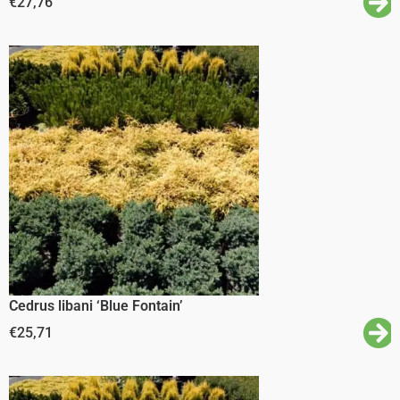
€
27,76
Cedrus libani ‘Blue Fontain’
€
25,71