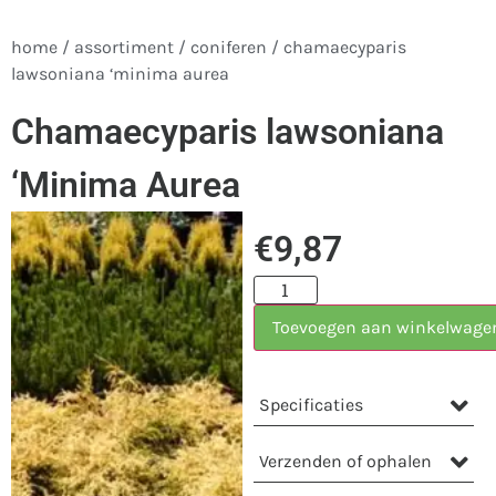
home
/
assortiment
/
coniferen
/ chamaecyparis
lawsoniana ‘minima aurea
Chamaecyparis lawsoniana
‘Minima Aurea
€
9,87
Toevoegen aan winkelwage
Specificaties
Verzenden of ophalen