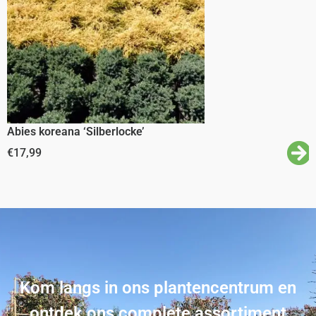
Abies koreana ‘Silberlocke’
€
17,99
Kom langs in ons plantencentrum en
ontdek ons complete assortiment