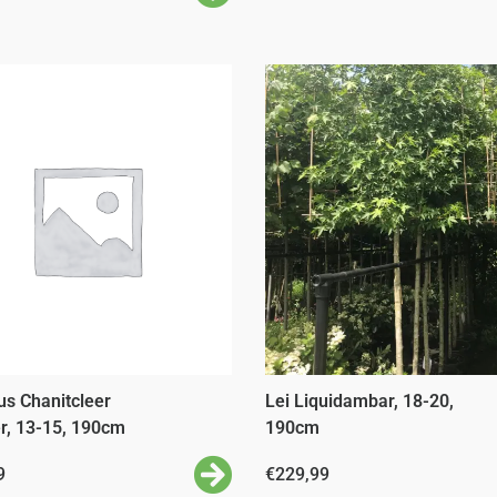
us Chanitcleer
Lei Liquidambar, 18-20,
r, 13-15, 190cm
190cm
9
€
229,99