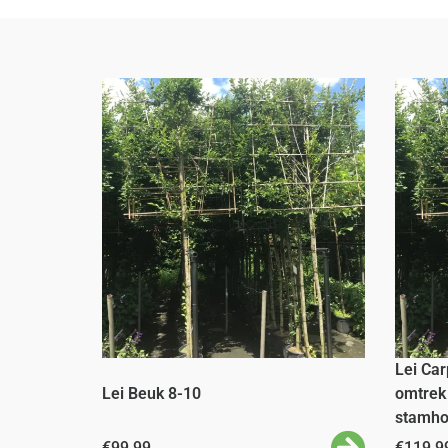
Lei Ca
Lei Beuk 8-10
omtrek
stamho
€
99,99
€
119,9