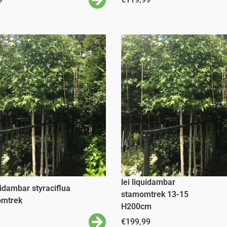
lei liquidambar
uidambar styraciflua
stamomtrek 13-15
omtrek
H200cm
€
199,99