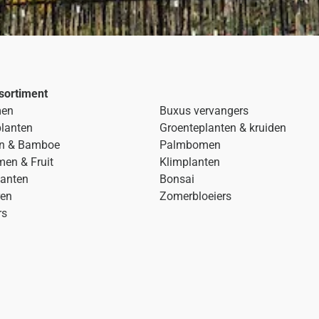
sortiment
men
Buxus vervangers
planten
Groenteplanten & kruiden
n & Bamboe
Palmbomen
men & Fruit
Klimplanten
anten
Bonsai
ren
Zomerbloeiers
rs