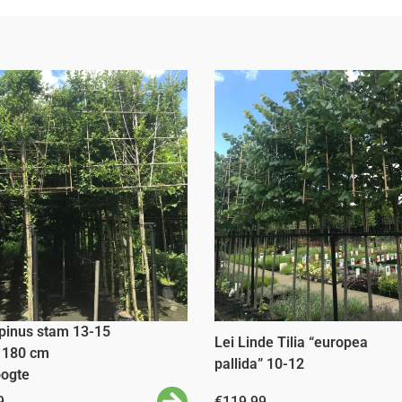
rpinus stam 13-15
Lei Linde Tilia “europea
 180 cm
pallida” 10-12
ogte
9
€
119,99