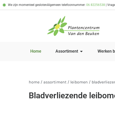
We zijn momenteel gesloten
Algemeen telefoonnummer:
06 82256538
| Vrag
Home
Assortiment
Werken b
home
/
assortiment
/
leibomen
/ bladverliez
Bladverliezende leibo