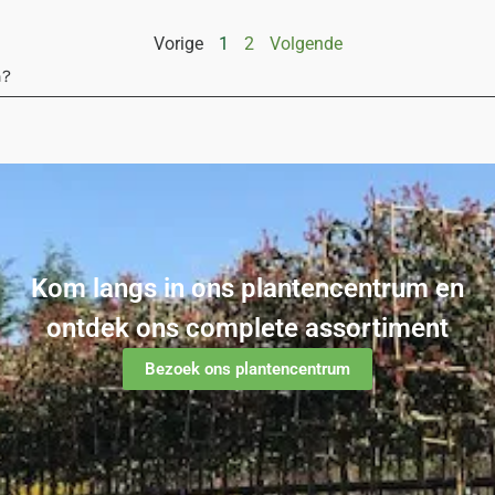
Vorige
1
2
Volgende
n?
Kom langs in ons plantencentrum en
ontdek ons complete assortiment
Bezoek ons plantencentrum