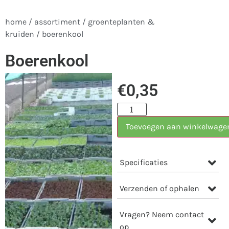
home
/
assortiment
/
groenteplanten &
kruiden
/ boerenkool
Boerenkool
€
0,35
Toevoegen aan winkelwage
Specificaties
Verzenden of ophalen
Vragen? Neem contact
op