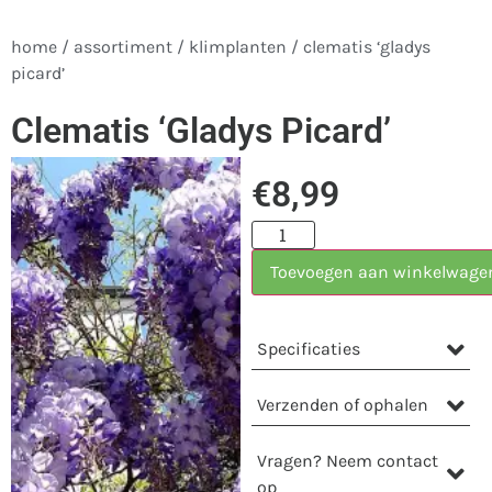
home
/
assortiment
/
klimplanten
/ clematis ‘gladys
picard’
Clematis ‘Gladys Picard’
€
8,99
Toevoegen aan winkelwage
Specificaties
Verzenden of ophalen
Vragen? Neem contact
op