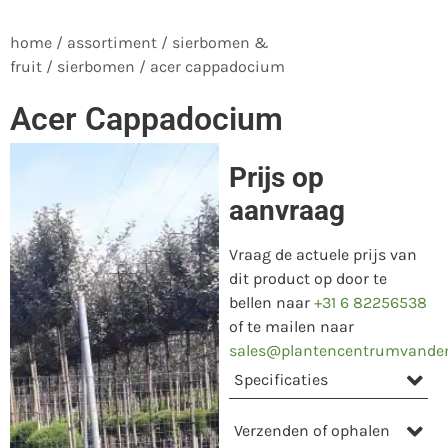
home
/
assortiment
/
sierbomen &
fruit
/
sierbomen
/ acer cappadocium
Acer Cappadocium
Prijs op
aanvraag
Vraag de actuele prijs van
dit product op door te
bellen naar
+31 6 82256538
of te mailen naar
sales@plantencentrumvande
Specificaties
Verzenden of ophalen